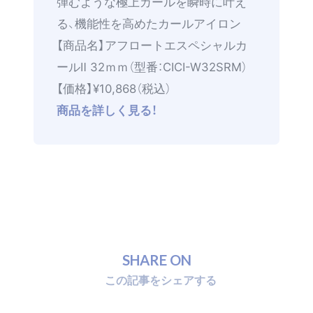
弾むような極上カールを瞬時に叶え
る、機能性を高めたカールアイロン
【商品名】アフロートエスペシャルカ
ールⅡ 32ｍｍ（型番：CICI-W32SRM）
【価格】¥10,868（税込）
商品を詳しく見る！
S
H
A
R
E
O
N
こ
の
記
事
を
シ
ェ
ア
す
る