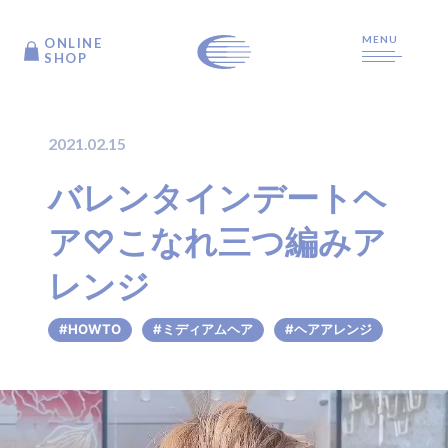
MENU
ONLINE
ONLINE
SHOP
SHOP
2021.02.15
TOP
バレンタインデートヘ
ア♡こなれ三つ編みア
ARTICLE
レンジ
PRODUCTS
#HOWTO
#ミディアムヘア
#ヘアアレンジ
ABOUT US