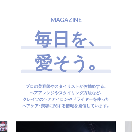
M
A
G
A
Z
I
N
E
毎
日
を
、
愛
そ
う
｡
プロの美容師やスタイリストがお勧めする、
ヘアアレンジやスタイリング方法など、
クレイツのヘアアイロンやドライヤーを使った
ヘアケア・美容に関する情報を発信しています。