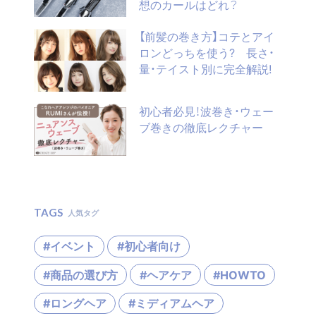
想のカールはどれ？
【前髪の巻き方】コテとアイ
ロンどっちを使う? 長さ・
量・テイスト別に完全解説!
初心者必見！波巻き・ウェー
ブ巻きの徹底レクチャー
TAGS
人気タグ
#イベント
#初心者向け
#商品の選び方
#ヘアケア
#HOWTO
#ロングヘア
#ミディアムヘア