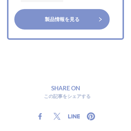
製品情報を見る
S
H
A
R
E
O
N
こ
の
記
事
を
シ
ェ
ア
す
る