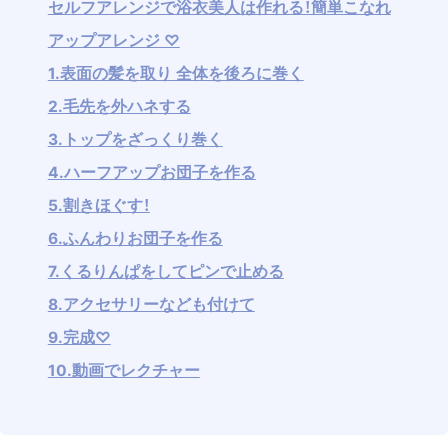
セルフアレンジで浴衣美人は作れる！簡単こなれ
アップアレンジ ♡
1.表面の髪を取り 全体を後ろに巻く
2.毛先を外ハネする
3.トップをざっくり巻く
4.ハーフアップお団子を作る
5.割きほぐす！
6.ふんわりお団子を作る
7.くるりんぱをしてピンで止める
8.アクセサリーなども付けて
9.完成♡
10.動画でレクチャー