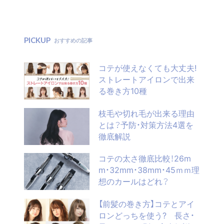
PICKUP
おすすめの記事
コテが使えなくても大丈夫!
ストレートアイロンで出来
る巻き方10種
枝毛や切れ毛が出来る理由
とは？予防・対策方法4選を
徹底解説
JP
EN
CN
コテの太さ徹底比較！26m
m・32mm・38mm・45ｍｍ理
想のカールはどれ？
【前髪の巻き方】コテとアイ
ロンどっちを使う? 長さ・