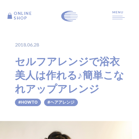
MENU
ONLINE
ONLINE
SHOP
SHOP
2018.06.28
TOP
セルフアレンジで浴衣
美人は作れる♪簡単こな
ARTICLE
れアップアレンジ
PRODUCTS
#HOWTO
#ヘアアレンジ
ABOUT US