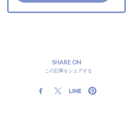
S
H
A
R
E
O
N
こ
の
記
事
を
シ
ェ
ア
す
る