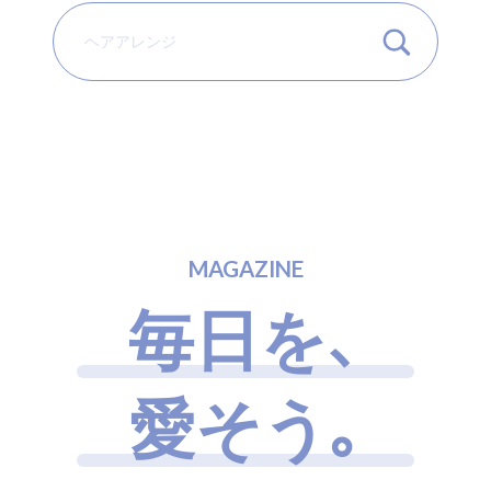
M
A
G
A
Z
I
N
E
毎
日
を
、
愛
そ
う
｡