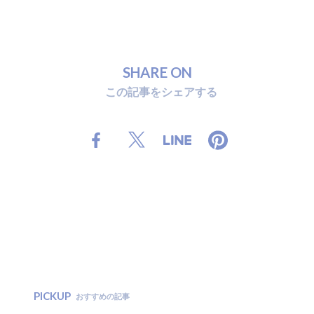
S
H
A
R
E
O
N
こ
の
記
事
を
シ
ェ
ア
す
る
PICKUP
おすすめの記事