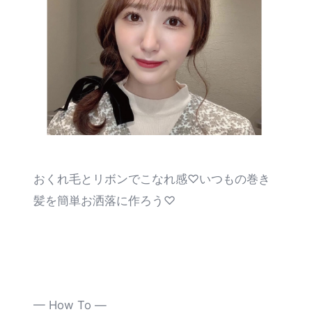
SUPPORT
おくれ毛とリボンでこなれ感♡いつもの巻き
髪を簡単お洒落に作ろう♡
— How To —