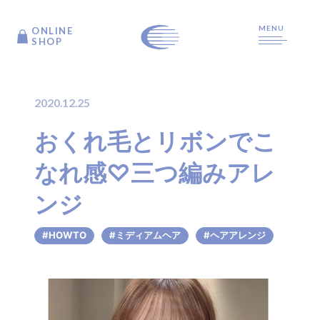
MENU
ONLINE
ONLINE
SHOP
SHOP
2020.12.25
TOP
おくれ毛とリボンでこ
なれ感♡三つ編みアレ
ARTICLE
ンジ
PRODUCTS
#HOWTO
#ミディアムヘア
#ヘアアレンジ
ABOUT US