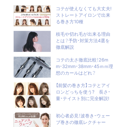
コテが使えなくても大丈夫!
ストレートアイロンで出来
る巻き方10種
枝毛や切れ毛が出来る理由
とは？予防・対策方法4選を
徹底解説
コテの太さ徹底比較！26m
m・32mm・38mm・45ｍｍ理
想のカールはどれ？
【前髪の巻き方】コテとアイ
ロンどっちを使う? 長さ・
量・テイスト別に完全解説!
初心者必見！波巻き・ウェー
ブ巻きの徹底レクチャー