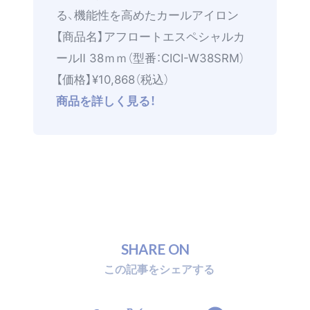
る、機能性を高めたカールアイロン
【商品名】アフロートエスペシャルカ
ールⅡ 38ｍｍ（型番：CICI-W38SRM）
【価格】¥10,868（税込）
商品を詳しく見る！
S
H
A
R
E
O
N
こ
の
記
事
を
シ
ェ
ア
す
る