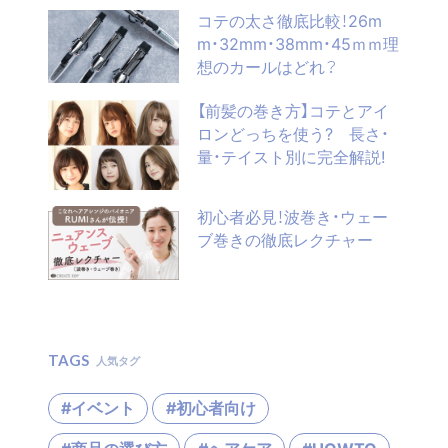
コテの太さ徹底比較！26m
m・32mm・38mm・45ｍｍ理
想のカールはどれ？
【前髪の巻き方】コテとアイ
ロンどっちを使う? 長さ・
量・テイスト別に完全解説!
初心者必見！波巻き・ウェー
ブ巻きの徹底レクチャー
TAGS
人気タグ
#イベント
#初心者向け