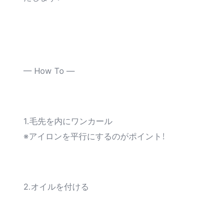
— How To —
1.毛先を内にワンカール
※アイロンを平行にするのがポイント！
2.オイルを付ける