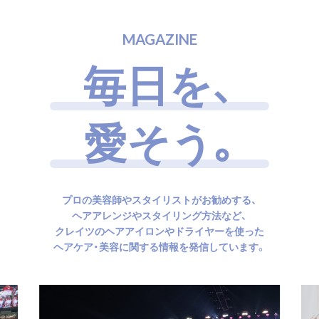
M
A
G
A
Z
I
N
E
毎
日
を
、
愛
そ
う
｡
プロの美容師やスタイリストがお勧めする、
ヘアアレンジやスタイリング方法など、
クレイツのヘアアイロンやドライヤーを使った
ヘアケア・美容に関する情報を発信しています。