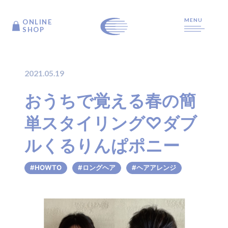
MENU
ONLINE
ONLINE
SHOP
SHOP
2021.05.19
TOP
おうちで覚える春の簡
単スタイリング♡ダブ
ARTICLE
ルくるりんぱポニー
PRODUCTS
#HOWTO
#ロングヘア
#ヘアアレンジ
ABOUT US