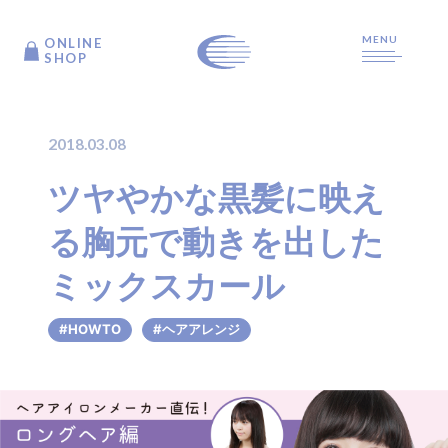
MENU
ONLINE
ONLINE
SHOP
SHOP
2018.03.08
TOP
ツヤやかな黒髪に映え
る胸元で動きを出した
ARTICLE
ミックスカール
PRODUCTS
#HOWTO
#ヘアアレンジ
ABOUT US