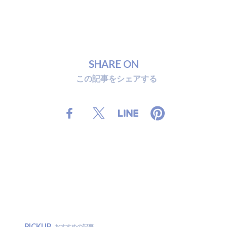
S
H
A
R
E
O
N
こ
の
記
事
を
シ
ェ
ア
す
る
PICKUP
おすすめの記事