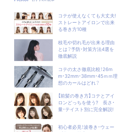
コテが使えなくても大丈夫!
ストレートアイロンで出来
る巻き方10種
枝毛や切れ毛が出来る理由
とは？予防・対策方法4選を
徹底解説
コテの太さ徹底比較！26m
m・32mm・38mm・45ｍｍ理
想のカールはどれ？
【前髪の巻き方】コテとアイ
ロンどっちを使う? 長さ・
量・テイスト別に完全解説!
初心者必見！波巻き・ウェー