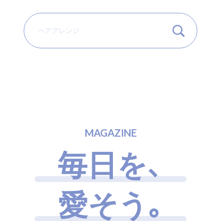
M
A
G
A
Z
I
N
E
毎
日
を
、
愛
そ
う
｡