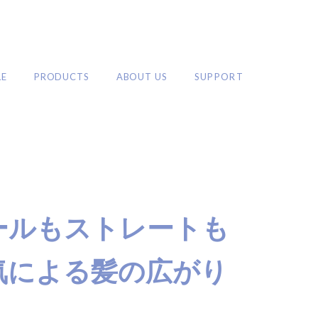
LE
PRODUCTS
ABOUT US
SUPPORT
PRODUCTS
ールもストレートも
カールアイロン
ストレートアイロン
ロールブラシアイロン
ブラシ・コームアイロン
2WAYアイロン
ドライヤー
ア
気による髪の広がり
シャワーヘッド
ブラシ・コーム
ホットカーラー
その他
トヘア