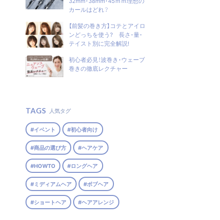
32mm・38mm・45ｍｍ理想の
SHOP LIST
カールはどれ？
【前髪の巻き方】コテとアイロ
ンどっちを使う? 長さ・量・
テイスト別に完全解説!
初心者必見！波巻き・ウェーブ
個人情報保護方針
巻きの徹底レクチャー
お問い合わせ
TAGS
人気タグ
#イベント
#初心者向け
#商品の選び方
#ヘアケア
#HOWTO
#ロングヘア
#ミディアムヘア
#ボブヘア
#ショートヘア
#ヘアアレンジ