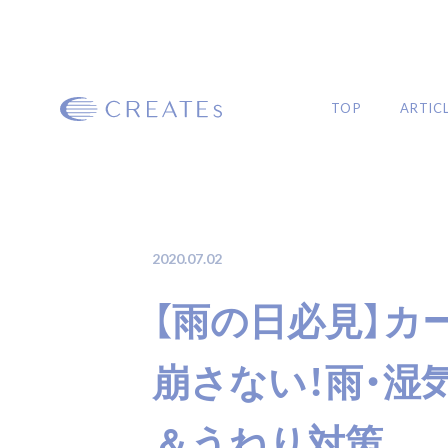
TOP
ARTIC
ARTICLE
2020.07.02
【雨の日必見】カ
MAGAZINE
#プロフェッショナル向け
#イベント
#初心者向け
#商品の選び方
#ヘアケ
崩さない！雨・湿
#HOWTO
#製品紹介
#ロングヘア
#ミディアムヘア
#ボブヘア
#ショー
＆うねり対策
#ヘアアレンジ