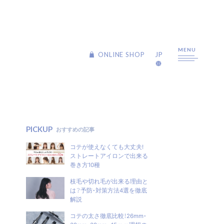
MENU
JP
JP
ONLINE SHOP
ONLINE SHOP
ABOUT US
PICKUP
おすすめの記事
コテが使えなくても大丈夫!
PHILOSOPHY
ストレートアイロンで出来る
巻き方10種
BRANDS
枝毛や切れ毛が出来る理由と
は？予防・対策方法4選を徹底
CREATEs
解説
9012
Repit
コテの太さ徹底比較！26mm・