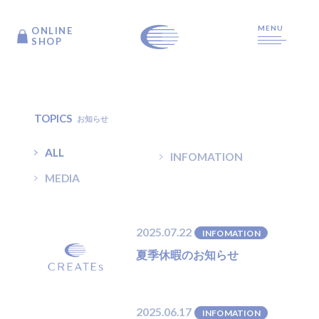
MENU
ONLINE
ONLINE
SHOP
SHOP
TOP
TOPICS
お知らせ
ALL
INFOMATION
ARTICLE
MEDIA
PRODUCTS
2025.07.22
INFOMATION
夏季休暇のお知らせ
ABOUT US
2025.06.17
INFOMATION