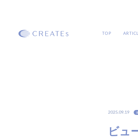
TOP
ARTIC
ARTICLE
MAGAZINE
#プロフェッショナル向け
#イベント
2025.09.19
#初心者向け
#商品の選び方
#ヘアケ
#HOWTO
#製品紹介
#ロングヘア
#ミディアムヘア
#ボブヘア
#ショー
ビュ
#ヘアアレンジ