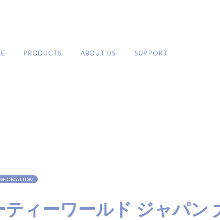
LE
PRODUCTS
ABOUT US
SUPPORT
PRODUCTS
カールアイロン
ストレートアイロン
ロールブラシアイロン
ブラシ・コームアイロン
2WAYアイロン
ドライヤー
ア
INFOMATION
シャワーヘッド
ブラシ・コーム
ホットカーラー
その他
トヘア
ーティーワールド ジャパン 