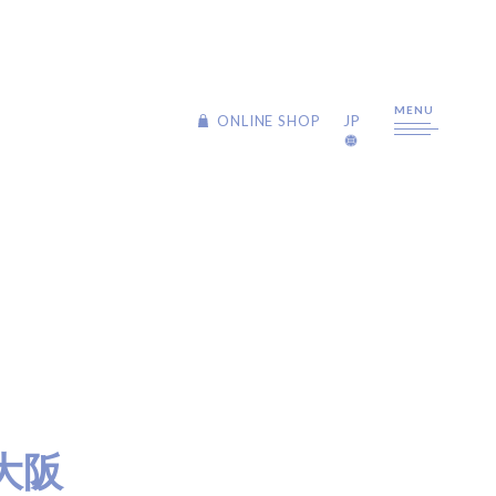
MENU
JP
JP
ONLINE SHOP
ONLINE SHOP
ABOUT US
PHILOSOPHY
BRANDS
CREATEs
9012
大阪
Repit