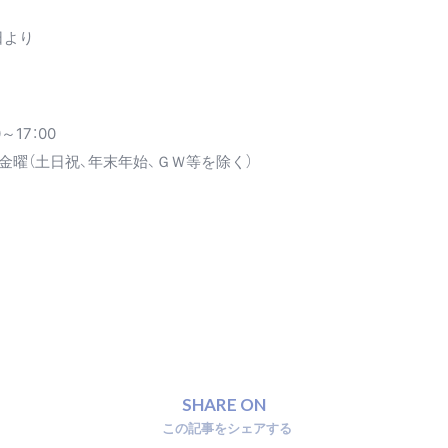
1日より
～17：00
金曜（土日祝、年末年始、ＧＷ等を除く）
S
H
A
R
E
O
N
こ
の
記
事
を
シ
ェ
ア
す
る