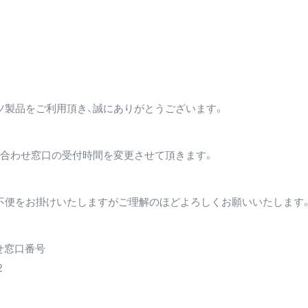
SUPPORT
よくあるご質問
取扱説明書
ご自宅でのケア
修理依頼
ツ製品をご利用頂き、誠にありがとうございます。
い合わせ窓口の受付時間を変更させて頂きます。
不便をお掛けいたしますがご理解のほどよろしくお願いいたします
せ窓口番号
2