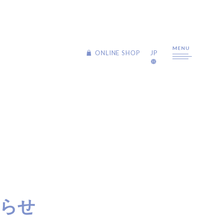
MENU
JP
JP
ONLINE SHOP
ONLINE SHOP
ABOUT US
PHILOSOPHY
BRANDS
CREATEs
9012
らせ
Repit