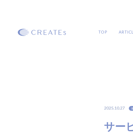
TOP
ARTIC
ARTICLE
MAGAZINE
#プロフェッショナル向け
#イベント
2025.10.27
#初心者向け
#商品の選び方
#ヘアケ
#HOWTO
#製品紹介
#ロングヘア
#ミディアムヘア
#ボブヘア
#ショー
サー
#ヘアアレンジ