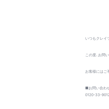
ヘアアイロン診断チャート
TOPICS
INFOMATION
MEDIA
いつもクレイ
この度、お問
お客様にはご
■お問い合わ
0120-33-901