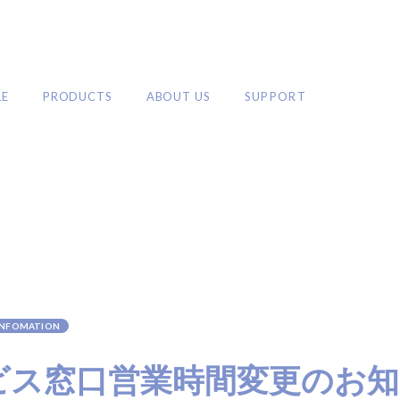
LE
PRODUCTS
ABOUT US
SUPPORT
PRODUCTS
カールアイロン
ストレートアイロン
ロールブラシアイロン
ブラシ・コームアイロン
2WAYアイロン
ドライヤー
ア
INFOMATION
シャワーヘッド
ブラシ・コーム
ホットカーラー
その他
トヘア
ビス窓口営業時間変更のお知