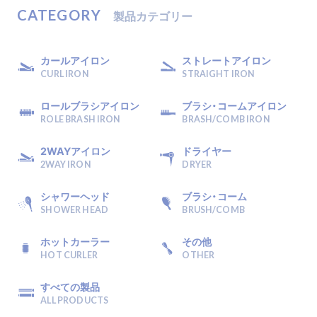
C
A
T
E
G
O
R
Y
製
品
カ
テ
ゴ
リ
ー
カールアイロン
ストレートアイロン
CURL IRON
STRAIGHT IRON
ロールブラシアイロン
ブラシ・コームアイロン
ROLE BRASH IRON
BRASH/COMB IRON
2WAYアイロン
ドライヤー
2WAY IRON
DRYER
シャワーヘッド
ブラシ・コーム
SHOWER HEAD
BRUSH/COMB
ホットカーラー
その他
HOT CURLER
OTHER
すべての製品
ALL PRODUCTS