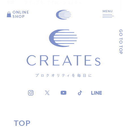
TOP
ツインブラシアイロン ジュメリィ
MENU
ONLINE
ONLINE
SHOP
SHOP
GO TO TOP
TOP
ARTICLE
PRODUCTS
ABOUT US
TOP