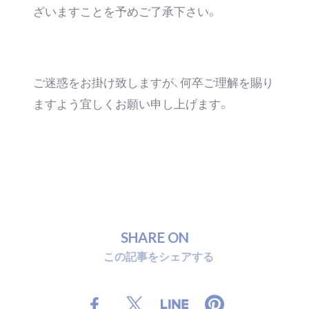
ざいますことを予めご了承下さい。
ご迷惑をお掛け致しますが、何卒ご理解を賜り
ますよう宜しくお願い申し上げます。
S
H
A
R
E
O
N
こ
の
記
事
を
シ
ェ
ア
す
る