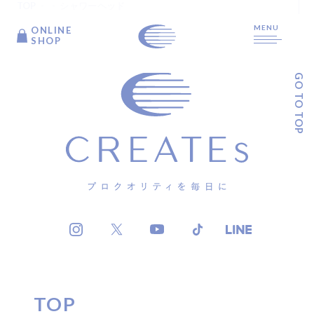
TOP
シャワーヘッド
MENU
ONLINE
ONLINE
SHOP
SHOP
GO TO TOP
TOP
ARTICLE
PRODUCTS
ABOUT US
TOP