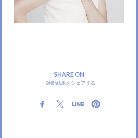
Qoo10で購入する
S
H
A
R
E
O
N
診
断
結
果
を
シ
ェ
ア
す
る